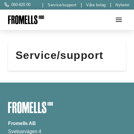
060-820 00
Service/support
Våra bolag
Nyheter
Service/support
Fromells AB
Svetsarvägen 4